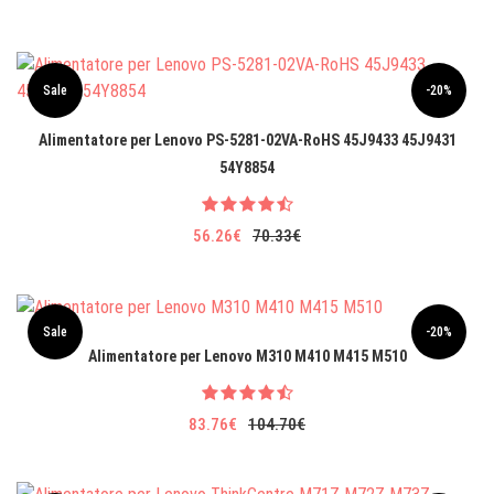
Sale
-20%
Alimentatore per Lenovo PS-5281-02VA-RoHS 45J9433 45J9431
54Y8854
56.26€
70.33€
Sale
-20%
Alimentatore per Lenovo M310 M410 M415 M510
83.76€
104.70€