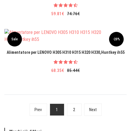
59.81€
74.76€
Sale
-20%
Alimentatore per LENOVO H305 H310 H315 H320 H330,Huntkey ih55
68.35€
85.44€
1
2
Prev
Next