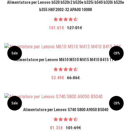
Alimentatore per Lenovo b520 b520r2 b520e b325i b540 b320i b520e
b355 HKF2002-32 APA00 10088
101.61€
127.01€
Sale
-20%
Alimentatore per Lenovo M610 M510 M415 M410 B415 TFX
53.49€
66.86€
Sale
-20%
Alimentatore per Lenovo S740 S800 A9050 B5040
81.35€
101.69€