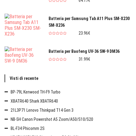
64.17€
Batteria per Samsung Tab A11 Plus SM-X230
SM-X236
23.96€
Batteria per Baofeng UV-36 SW-9 DM36
31.99€
Visti di recente
BP-79L Kenwood TH-F9 Turbo
XBATR640 Shark XBATR640
21L3P71 Lenovo Thinkpad T14 Gen 3
NB-5H Canon Powershot A5 Zoom/A50/S10/S20
BL-F34 Phicomm 2S