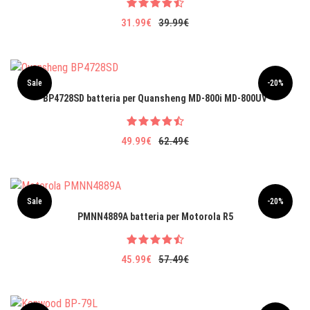
31.99€
39.99€
Sale
-20%
BP4728SD batteria per Quansheng MD-800i MD-800UV
49.99€
62.49€
Sale
-20%
PMNN4889A batteria per Motorola R5
45.99€
57.49€