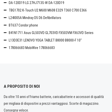
DA-120D19 LG 27HJ713S-W DA-120D19
TBG1702 K-Touch U2 M600 M608 E329 T360 C700 E366
L24I005A Mindray D5 D6 Defibrillators
BT637 Condor phone
B41N1711 Asus GL503VD GL703VD FX503VM FX63VD Series
L13D3E31 LENOVO YOGA TABLET B8000 B8000-F 10"
178066683 MobiWire 178066683
A PROPOSITO DI NOI
Da oltre 10 anni offriamo batterie, caricabatterie e accessori di qualità
per migliaia di dispositivi a prezzi vantaggiosi. Scorte di magazzino.
Consegna veloce.