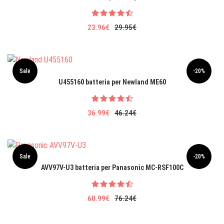
23.96€
29.95€
Sale
-20%
U455160 batteria per Newland ME60
36.99€
46.24€
Sale
-20%
AVV97V-U3 batteria per Panasonic MC-RSF100C
60.99€
76.24€