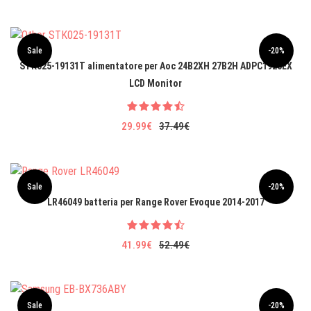
Sale
-20%
STK025-19131T alimentatore per Aoc 24B2XH 27B2H ADPC1925EX
LCD Monitor
29.99€
37.49€
Sale
-20%
LR46049 batteria per Range Rover Evoque 2014-2017
41.99€
52.49€
Sale
-20%