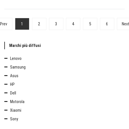
1
2
3
4
5
6
Prev
Nex
Marchi più diffusi
Lenovo
Samsung
Asus
HP
Dell
Motorola
Xiaomi
Sony