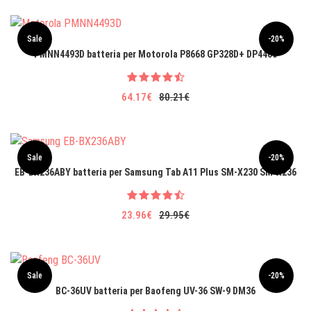
Sale
-20%
PMNN4493D batteria per Motorola P8668 GP328D+ DP4400
64.17€
80.21€
Sale
-20%
EB-BX236ABY batteria per Samsung Tab A11 Plus SM-X230 SM-X236
23.96€
29.95€
Sale
-20%
BC-36UV batteria per Baofeng UV-36 SW-9 DM36