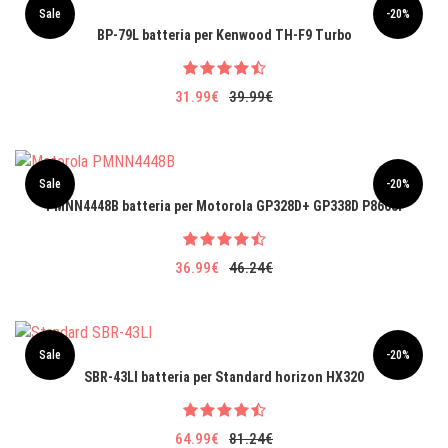
Sale
-20%
BP-79L batteria per Kenwood TH-F9 Turbo
31.99€
39.99€
Sale
-20%
PMNN4448B batteria per Motorola GP328D+ GP338D P8668i
36.99€
46.24€
Sale
-20%
SBR-43LI batteria per Standard horizon HX320
64.99€
81.24€