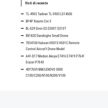
Visti di recente
TL-4903 Tadiran TL-5903 LS14500
BP4P Xiaomi Civi 3
BL-G29 Doov D2 D200T D210T
881820 Dandinghe Small Drone
7034100 Hubsan H501S H501C Remote
Control Aircraft Drone Model
A41-D17 Medion Akoya E7416 E7419 P7641
Erazer P7643
40Y7659 IBM/LENOVO 3000
C100/C200/N100/N200/V100