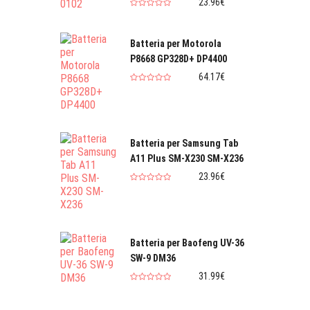
23.96€
Batteria per Motorola
P8668 GP328D+ DP4400
64.17€
Batteria per Samsung Tab
A11 Plus SM-X230 SM-X236
23.96€
Batteria per Baofeng UV-36
SW-9 DM36
31.99€