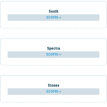
South
SCOPRI->
Spectra
SCOPRI->
Stonex
SCOPRI->