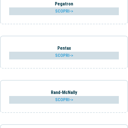
Pegatron
SCOPRI->
Pentax
SCOPRI->
Rand-McNally
SCOPRI->