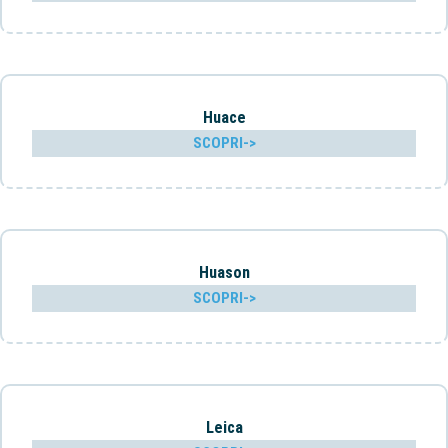
Huace
SCOPRI->
Huason
SCOPRI->
Leica