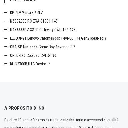
BP-4LV Vertu BP-4LV
NZ852558 RC ERA C190 H145
U478388PV-3S1P Gateway Gwtn156-12Bl
L20D3PG1 Lenovo ChromeBook 14AP06 14e Gen2 IdeaPad 3
GBA-SP Nintendo Game Boy Advance SP
CPLD-190 Coolpad CPLD-190
BL-N2700B HTC Desire12
A PROPOSITO DI NOI
Da oltre 10 anni offriamo batterie, caricabatterie e accessori di qualità
per migliaia di dispositivi a prezzi vantaggiosi. Scorte di magazzino.