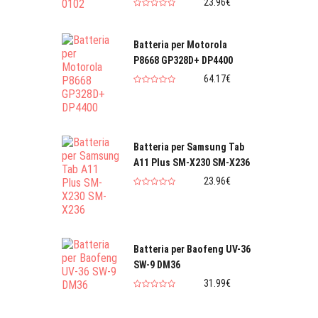
23.96€
Batteria per Motorola
P8668 GP328D+ DP4400
64.17€
Batteria per Samsung Tab
A11 Plus SM-X230 SM-X236
23.96€
Batteria per Baofeng UV-36
SW-9 DM36
31.99€