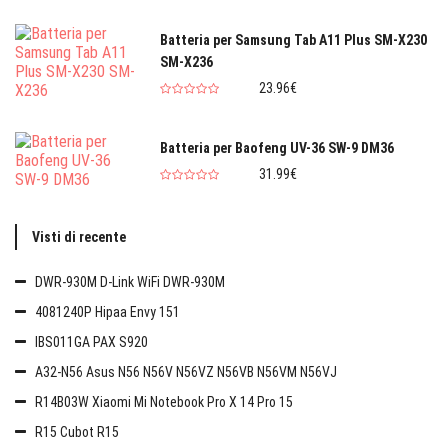
Batteria per Samsung Tab A11 Plus SM-X230
SM-X236
23.96€
Batteria per Baofeng UV-36 SW-9 DM36
31.99€
Visti di recente
DWR-930M D-Link WiFi DWR-930M
4081240P Hipaa Envy 151
IBS011GA PAX S920
A32-N56 Asus N56 N56V N56VZ N56VB N56VM N56VJ
R14B03W Xiaomi Mi Notebook Pro X 14 Pro 15
R15 Cubot R15