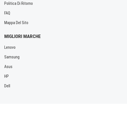
Politica Di Ritorno
FAQ
Mappa Del Sito
MIGLIORI MARCHE
Lenovo
Samsung
Asus
HP
Dell
Copyright © 2026 Allbatteria.com. Tutti i diritti riservati.