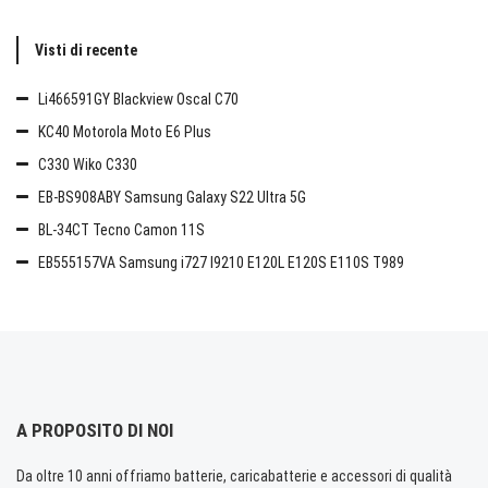
Visti di recente
Li466591GY Blackview Oscal C70
KC40 Motorola Moto E6 Plus
C330 Wiko C330
EB-BS908ABY Samsung Galaxy S22 Ultra 5G
BL-34CT Tecno Camon 11S
EB555157VA Samsung i727 I9210 E120L E120S E110S T989
A PROPOSITO DI NOI
Da oltre 10 anni offriamo batterie, caricabatterie e accessori di qualità