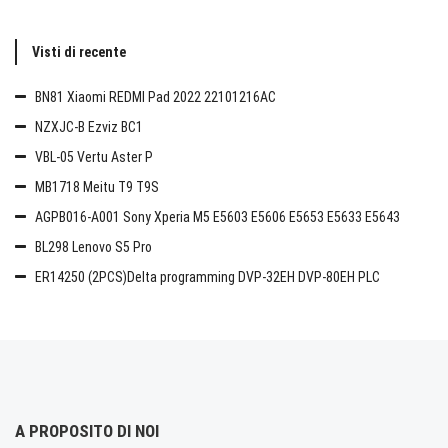
Visti di recente
BN81 Xiaomi REDMI Pad 2022 22101216AC
NZXJC-B Ezviz BC1
VBL-05 Vertu Aster P
MB1718 Meitu T9 T9S
AGPB016-A001 Sony Xperia M5 E5603 E5606 E5653 E5633 E5643
BL298 Lenovo S5 Pro
ER14250 (2PCS)Delta programming DVP-32EH DVP-80EH PLC
A PROPOSITO DI NOI