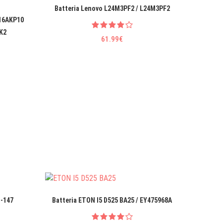
Batteria Lenovo L24M3PF2 / L24M3PF2
Batteri
 16AKP10
K2
61.99€
D-147
Batteria ETON I5 D525 BA25 / EY475968A
Batter