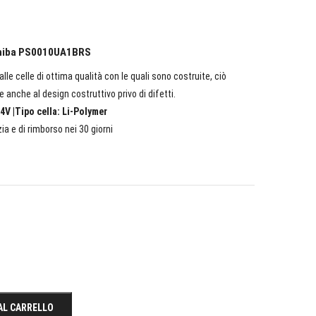
oshiba PS0010UA1BRS
lle celle di ottima qualità con le quali sono costruite, ciò
e anche al design costruttivo privo di difetti.
4V |Tipo cella: Li-Polymer
ia e di rimborso nei 30 giorni
AL CARRELLO