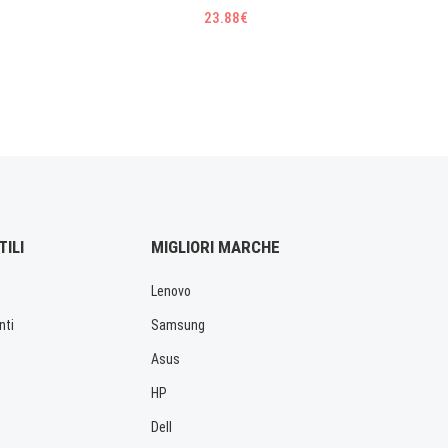
G580 
23.88€
TILI
MIGLIORI MARCHE
Lenovo
nti
Samsung
Asus
HP
Dell