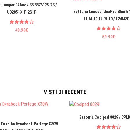
a Jumper EZbook S5 3376125-2S /
Batteria Lenovo IdeaPad Slim 5
U3285131P-2S1P
14IAH10 14IRH10 / L24M3P
49.99€
59.99€
VISTI DI RECENTE
Batteria Coolpad 8029 / CPL
a Toshiba Dynabook Portege X30W