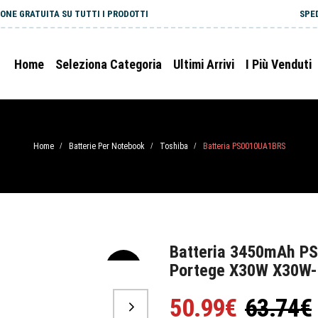
ONE GRATUITA SU TUTTI I PRODOTTI
SPE
Home
Seleziona Categoria
Ultimi Arrivi
I Più Venduti
Home
Batterie Per Notebook
Toshiba
Batteria PS0010UA1BRS
/
/
/
Batteria 3450mAh P
Portege X30W X30W-
-20%
50.99€
63.74€