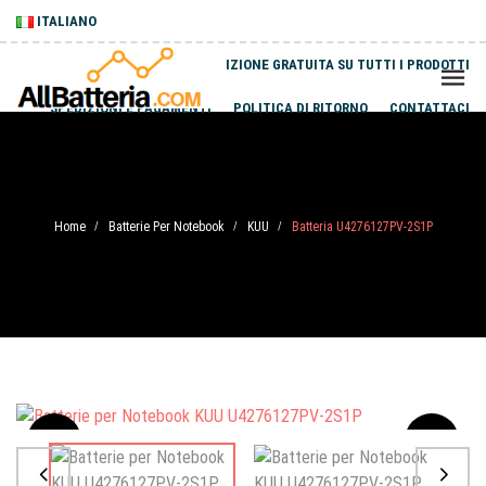
ITALIANO
SPEDIZIONE GRATUITA SU TUTTI I PRODOTTI
SPEDIZIONI E PAGAMENTI
POLITICA DI RITORNO
CONTATTACI
Home
Batterie Per Notebook
KUU
Batteria U4276127PV-2S1P
/
/
/
Sale
-20%