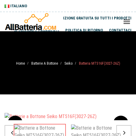
ITALIANO
SPEDIZIONE GRATUITA SU TUTTI I PRODOTTI
SPEDIZIONI E PAGAMENTI
POLITICA DI RITORNO
CONTATTACI
Home
Batterie A Bottone
Seiko
Batteria MT516F(3027-26Z)
/
/
/
Sale
-20%