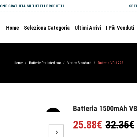
ONE GRATUITA SU TUTTI I PRODOTTI
SPE
Home
Seleziona Categoria
Ultimi Arrivi
I Più Venduti
Home
Batterie Per Interfono
Vertex Standard
Batteria VBJ-228
/
/
/
Batteria 1500mAh VB
-20%
25.88€
32.35€