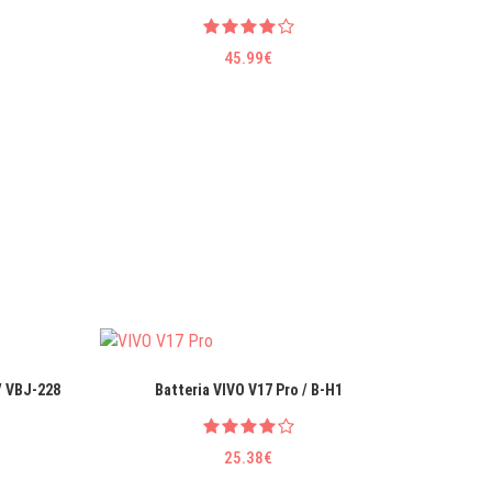
45.99€
/ VBJ-228
Batteria VIVO V17 Pro / B-H1
Batter
25.38€