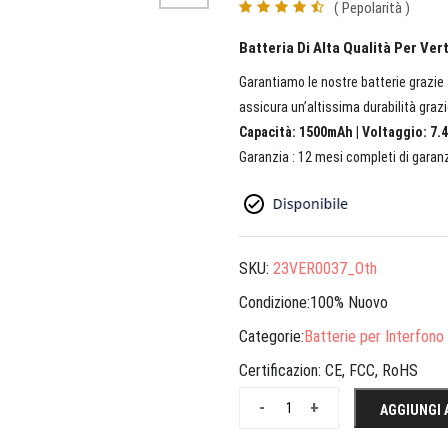
( Pepolarità )
Batteria Di Alta Qualità Per Ve
Garantiamo le nostre batterie grazie a
assicura un’altissima durabilità grazi
Capacità: 1500mAh | Voltaggio: 7.4
Garanzia : 12 mesi completi di garanz
SKU:
23VER0037_Oth
Condizione:100% Nuovo
Categorie:
Batterie per Interfono
Certificazion:
CE, FCC, RoHS
-
+
AGGIUNGI 