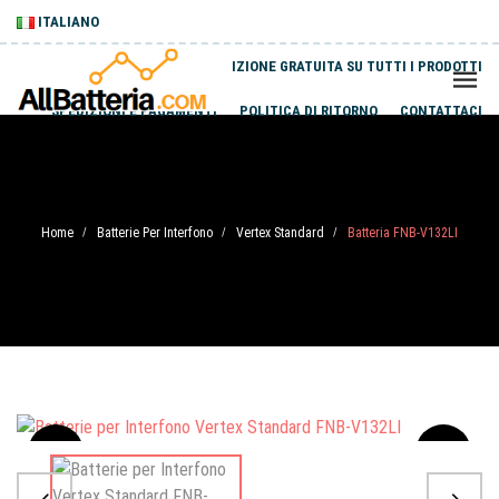
ITALIANO
SPEDIZIONE GRATUITA SU TUTTI I PRODOTTI
SPEDIZIONI E PAGAMENTI
POLITICA DI RITORNO
CONTATTACI
Home
Batterie Per Interfono
Vertex Standard
Batteria FNB-V132LI
/
/
/
Sale
-20%