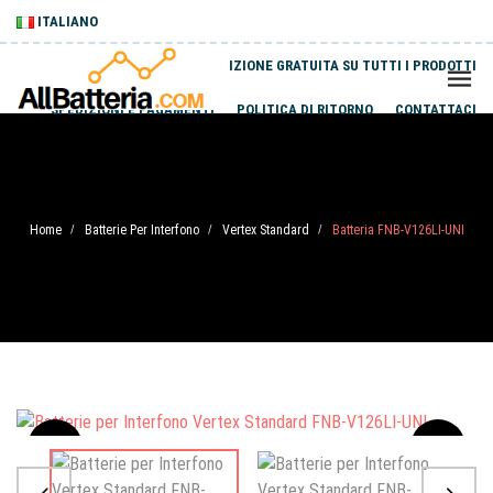
ITALIANO
SPEDIZIONE GRATUITA SU TUTTI I PRODOTTI
SPEDIZIONI E PAGAMENTI
POLITICA DI RITORNO
CONTATTACI
Home
Batterie Per Interfono
Vertex Standard
Batteria FNB-V126LI-UNI
/
/
/
Sale
-20%