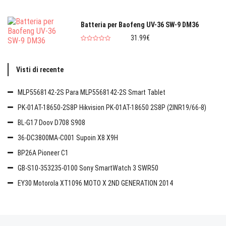
Batteria per Baofeng UV-36 SW-9 DM36
31.99€
Visti di recente
MLP5568142-2S Para MLP5568142-2S Smart Tablet
PK-01AT-18650-2S8P Hikvision PK-01AT-18650 2S8P (2INR19/66-8)
BL-G17 Doov D708 S908
36-DC3800MA-C001 Supoin X8 X9H
BP26A Pioneer C1
GB-S10-353235-0100 Sony SmartWatch 3 SWR50
EY30 Motorola XT1096 MOTO X 2ND GENERATION 2014