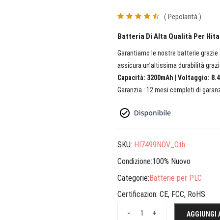
( Pepolarità )
Batteria Di Alta Qualità Per H
Garantiamo le nostre batterie grazie a
assicura un’altissima durabilità grazi
Capacità: 3200mAh | Voltaggio: 8.4
Garanzia : 12 mesi completi di garanz
SKU:
HI7499NOV_Oth
Condizione:100% Nuovo
Categorie:
Batterie per PLC
Certificazion:
CE, FCC, RoHS
-
+
AGGIUNGI 