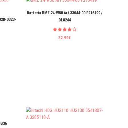
Batteria BMZ 24-W50 Art 33044-00 F216499 /
Bat
02B-0323-
BL8244
32.99€
-G36