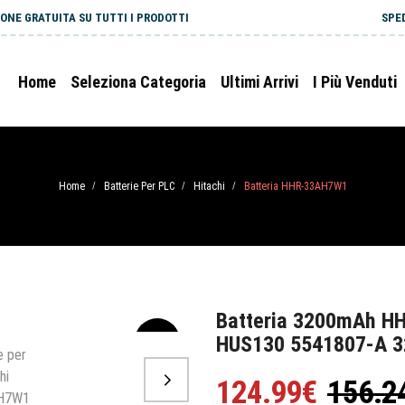
ONE GRATUITA SU TUTTI I PRODOTTI
SPE
Home
Seleziona Categoria
Ultimi Arrivi
I Più Venduti
Home
Batterie Per PLC
Hitachi
Batteria HHR-33AH7W1
/
/
/
Batteria 3200mAh H
HUS130 5541807-A 
-20%
124.99€
156.2