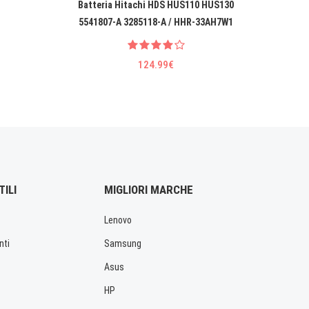
Batteria Hitachi HDS HUS110 HUS130
Batter
5541807-A 3285118-A / HHR-33AH7W1
V
124.99€
TILI
MIGLIORI MARCHE
Lenovo
nti
Samsung
Asus
HP