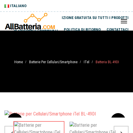
ITALIANO
SPEDIZIONE GRATUITA SU TUTTI I PRODOTTI
SPEDIZIONI E PAGAMENTI
POLITICA DI RITORNO
CONTATTACI
Home
Batterie Per Cellulari/Smartphone
ITel
Batteria BL-49DI
/
/
/
Sale
-20%