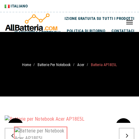
ITALIANO
SPEDIZIONE GRATUITA SU TUTTI I PRODOTTI
SPEDIZIONI E PAGAMENTI
POLITICA DI RITORNO
CONTATTACI
Home
Batterie Per Notebook
Acer
Batteria AP18E5L
/
/
/
Sale
-20%