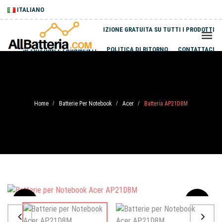
ITALIANO
SPEDIZIONE GRATUITA SU TUTTI I PRODOTTI
SPEDIZIONI E PAGAMENTI
POLITICA DI RITORNO
CONTATTACI
Home
Batterie Per Notebook
Acer
Batteria AP21D8M
/
/
/
Sale
-20%