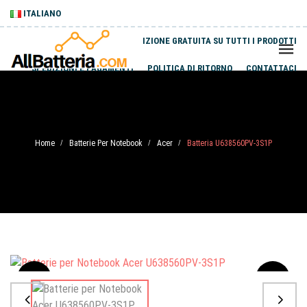
ITALIANO
SPEDIZIONE GRATUITA SU TUTTI I PRODOTTI
SPEDIZIONI E PAGAMENTI
POLITICA DI RITORNO
CONTATTACI
Home
Batterie Per Notebook
Acer
Batteria U638560PV-3S1P
/
/
/
Sale
-20%