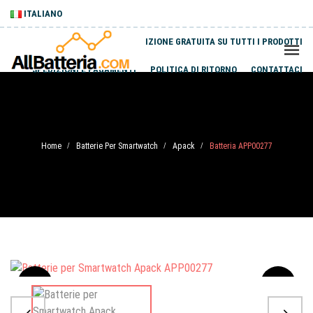
ITALIANO
SPEDIZIONE GRATUITA SU TUTTI I PRODOTTI
SPEDIZIONI E PAGAMENTI
POLITICA DI RITORNO
CONTATTACI
Home
Batterie Per Smartwatch
Apack
Batteria APP00277
/
/
/
Sale
-20%