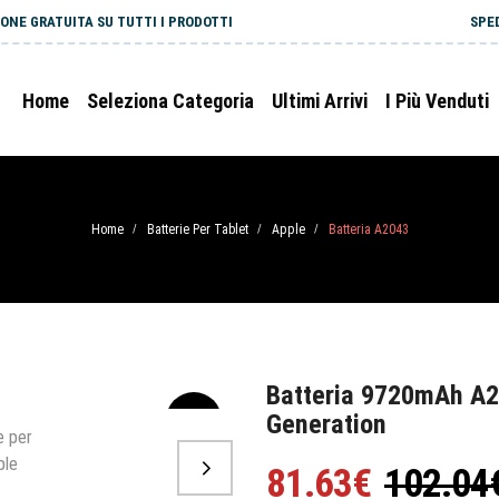
ONE GRATUITA SU TUTTI I PRODOTTI
SPE
Home
Seleziona Categoria
Ultimi Arrivi
I Più Venduti
Home
Batterie Per Tablet
Apple
Batteria A2043
/
/
/
Batteria 9720mAh A20
Generation
-20%
81.63€
102.04