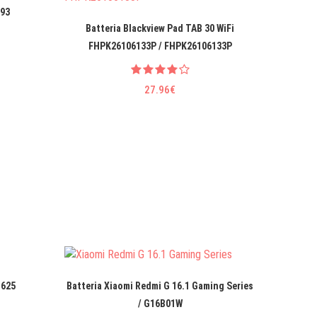
393
Batteria Blackview Pad TAB 30 WiFi
Batter
FHPK26106133P / FHPK26106133P
M
27.96€
-625
Batteria Xiaomi Redmi G 16.1 Gaming Series
Batteria
/ G16B01W