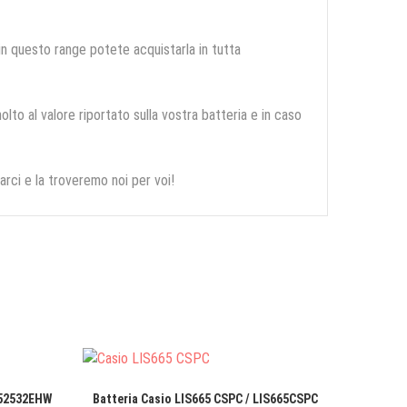
 in questo range potete acquistarla in tutta
olto al valore riportato sulla vostra batteria e in caso
arci e la troveremo noi per voi!
452532EHW
Batteria Casio LIS665 CSPC / LIS665CSPC
Batter