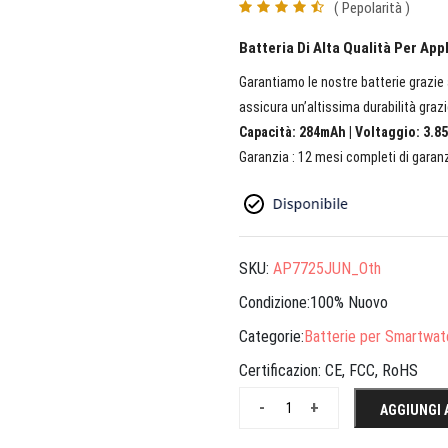
( Pepolarità )
Batteria Di Alta Qualità Per Ap
Garantiamo le nostre batterie grazie a
assicura un’altissima durabilità grazi
Capacità: 284mAh | Voltaggio: 3.85
Garanzia : 12 mesi completi di garanz
SKU:
AP7725JUN_Oth
Condizione:100% Nuovo
Categorie:
Batterie per Smartwat
Certificazion:
CE, FCC, RoHS
-
+
AGGIUNGI 