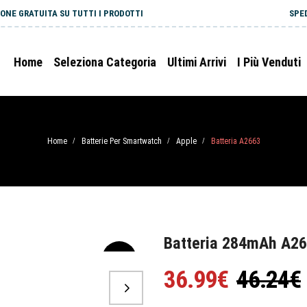
ONE GRATUITA SU TUTTI I PRODOTTI
SPE
Home
Seleziona Categoria
Ultimi Arrivi
I Più Venduti
Home
Batterie Per Smartwatch
Apple
Batteria A2663
/
/
/
Batteria 284mAh A26
-20%
36.99€
46.24€