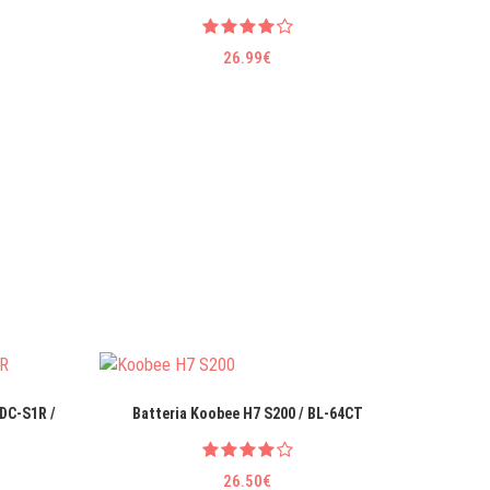
26.99€
DC-S1R /
Batteria Koobee H7 S200 / BL-64CT
Batteria 
26.50€