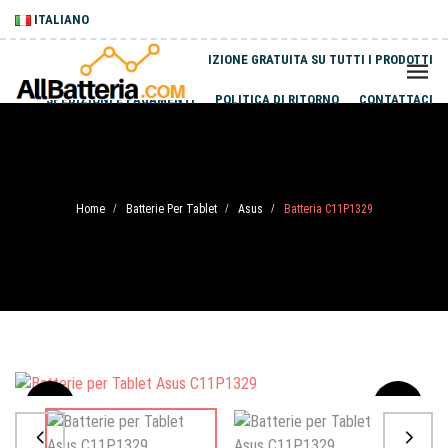
ITALIANO
SPEDIZIONE GRATUITA SU TUTTI I PRODOTTI
SPEDIZIONI E PAGAMENTI
POLITICA DI RITORNO
CONTATTACI
Home
Batterie Per Tablet
Asus
Batteria C11P1329
/
/
/
Sale
-20%