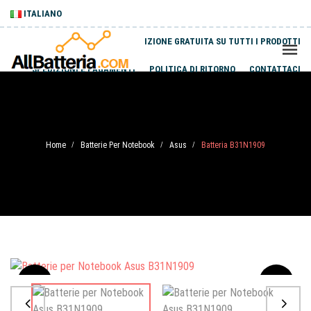
ITALIANO
SPEDIZIONE GRATUITA SU TUTTI I PRODOTTI
SPEDIZIONI E PAGAMENTI
POLITICA DI RITORNO
CONTATTACI
Home
Batterie Per Notebook
Asus
Batteria B31N1909
/
/
/
Sale
-20%