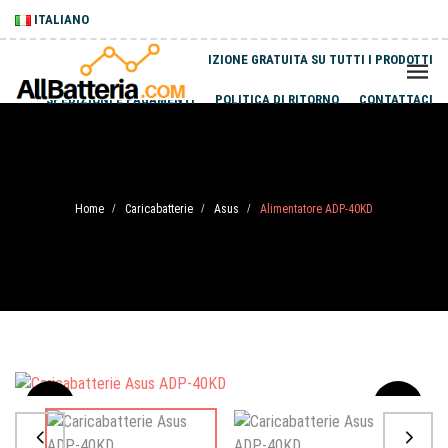
ITALIANO
SPEDIZIONE GRATUITA SU TUTTI I PRODOTTI
SPEDIZIONI E PAGAMENTI
POLITICA DI RITORNO
CONTATTACI
Home
Caricabatterie
Asus
Alimentatore ADP-40KD
/
/
/
Sale
-20%