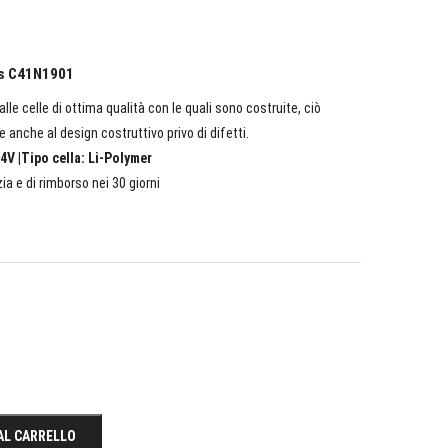
us C41N1901
lle celle di ottima qualità con le quali sono costruite, ciò
e anche al design costruttivo privo di difetti.
4V |Tipo cella: Li-Polymer
ia e di rimborso nei 30 giorni
AL CARRELLO