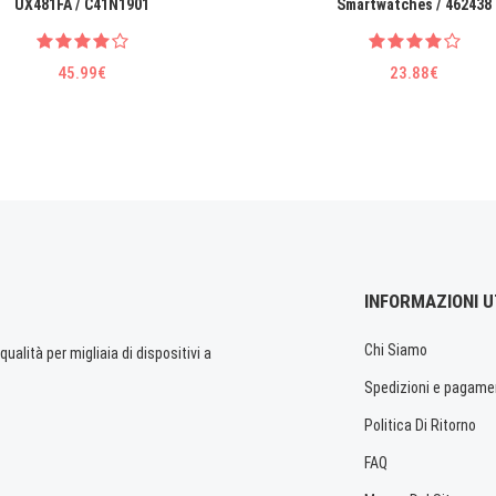
UX481FA / C41N1901
Smartwatches / 462438
45.99€
23.88€
INFORMAZIONI U
Chi Siamo
ualità per migliaia di dispositivi a
Spedizioni e pagame
Politica Di Ritorno
FAQ