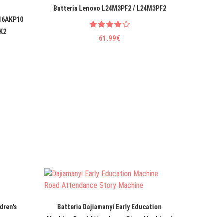
Batteria Lenovo L24M3PF2 / L24M3PF2
Batteri
 16AKP10
K2
61.99€
Batter
dren's
Batteria Dajiamanyi Early Education