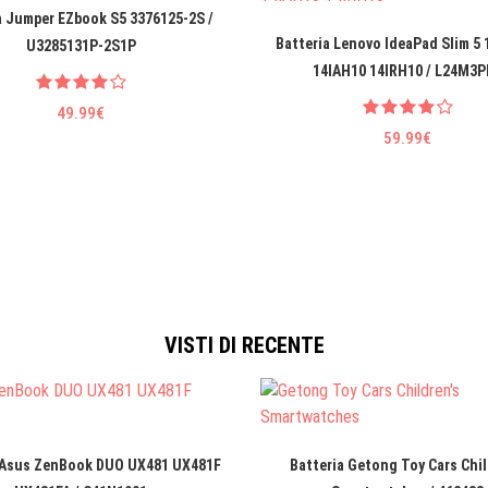
a Jumper EZbook S5 3376125-2S /
Batteria Lenovo IdeaPad Slim 5
U3285131P-2S1P
14IAH10 14IRH10 / L24M3P
49.99€
59.99€
VISTI DI RECENTE
 Asus ZenBook DUO UX481 UX481F
Batteria Getong Toy Cars Chil