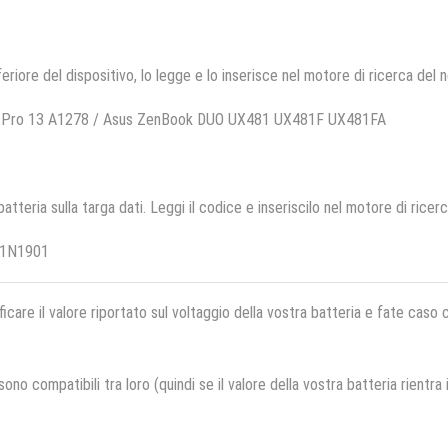
feriore del dispositivo, lo legge e lo inserisce nel motore di ricerca del 
k Pro 13 A1278 / Asus ZenBook DUO UX481 UX481F UX481FA
 batteria sulla targa dati. Leggi il codice e inseriscilo nel motore di ricer
41N1901
ficare il valore riportato sul voltaggio della vostra batteria e fate caso
no compatibili tra loro (quindi se il valore della vostra batteria rientra