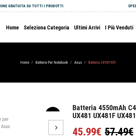
ONE GRATUITA SU TUTTI I PRODOTTI
SPE
Home
Seleziona Categoria
Ultimi Arrivi
I Più Venduti
Home
Batterie Per Notebook
Asus
Batteria C41N1901
/
/
/
Batteria 4550mAh C
UX481 UX481F UX481
-20%
45.99€
57.49€