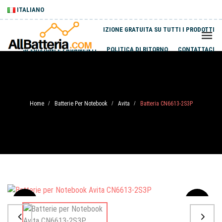
ITALIANO
SPEDIZIONE GRATUITA SU TUTTI I PRODOTTI
SPEDIZIONI E PAGAMENTI
POLITICA DI RITORNO
CONTATTACI
Home
Batterie Per Notebook
Avita
Batteria CN6613-2S3P
/
/
/
Sale
-20%