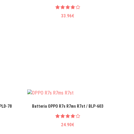
33.96€
CPLD-78
Batteria OPPO R7s R7ms R7st / BLP-603
Alim
GL5
24.90€