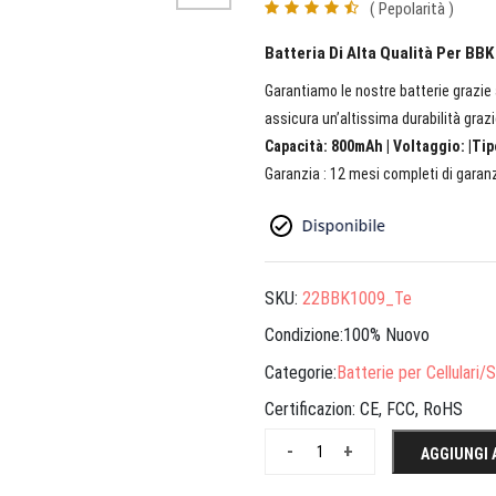
( Pepolarità )
Batteria Di Alta Qualità Per BB
Garantiamo le nostre batterie grazie a
assicura un’altissima durabilità grazi
Capacità: 800mAh | Voltaggio: |Tip
Garanzia : 12 mesi completi di garanz
SKU:
22BBK1009_Te
Condizione:100% Nuovo
Categorie:
Batterie per Cellulari
Certificazion:
CE, FCC, RoHS
-
+
AGGIUNGI 