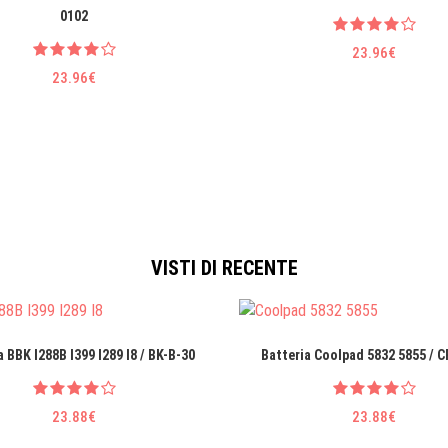
0102
23.96€
23.96€
VISTI DI RECENTE
a BBK I288B I399 I289 I8 / BK-B-30
Batteria Coolpad 5832 5855 / 
23.88€
23.88€