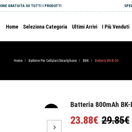
ONE GRATUITA SU TUTTI I PRODOTTI
SPE
Home
Seleziona Categoria
Ultimi Arrivi
I Più Venduti
Home
Batterie Per Cellulari/Smartphone
BBK
Batteria BK-B-30
/
/
/
Batteria 800mAh BK-B
-20%
23.88€
29.85€