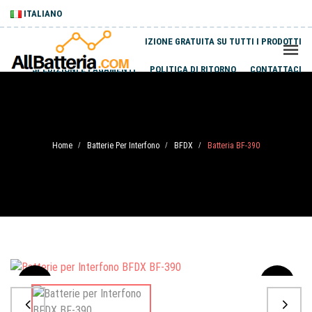
ITALIANO
SPEDIZIONE GRATUITA SU TUTTI I PRODOTTI
SPEDIZIONI E PAGAMENTI
POLITICA DI RITORNO
CONTATTACI
Home
Batterie Per Interfono
BFDX
Batteria BF-390
/
/
/
Sale
-20%