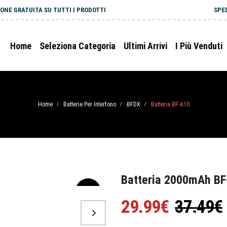
ONE GRATUITA SU TUTTI I PRODOTTI
SPE
Home
Seleziona Categoria
Ultimi Arrivi
I Più Venduti
Home
Batterie Per Interfono
BFDX
Batteria BF-A10
/
/
/
Batteria 2000mAh BF
-20%
29.99€
37.49€