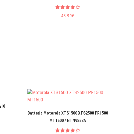
45.99€
A10
Batteria Motorola XTS1500 XTS2500 PR1500
Batte
MT1500 / NTN9858A