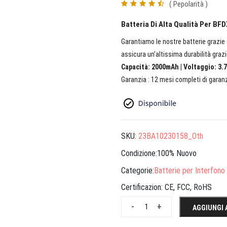
( Pepolarità )
Batteria Di Alta Qualità Per BF
Garantiamo le nostre batterie grazie a
assicura un’altissima durabilità grazi
Capacità: 2000mAh | Voltaggio: 3.7
Garanzia : 12 mesi completi di garanz
SKU:
23BA10230158_Oth
Condizione:100% Nuovo
Categorie:
Batterie per Interfono
Certificazion:
CE, FCC, RoHS
-
+
AGGIUNGI 