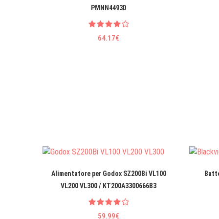
PMNN4493D
64.17€
Alimentatore per Godox SZ200Bi VL100
Batte
VL200 VL300 / KT200A3300666B3
59.99€