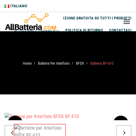
ITALIANO
SPEDIZIONE GRATUITA SU TUTTI I PRODOTTI
SPEDIZIONI E PAGAMENTI
POLITICA DI RITORNO
CONTATTACI
Home
Batterie Per Interfono
BFDX
Batteria BF-610
/
/
/
Sale
-20%