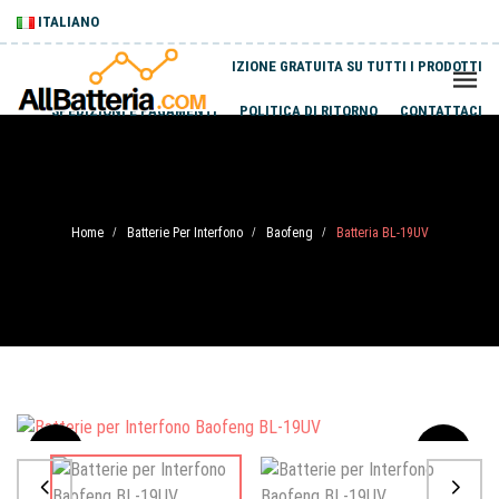
ITALIANO
SPEDIZIONE GRATUITA SU TUTTI I PRODOTTI
SPEDIZIONI E PAGAMENTI
POLITICA DI RITORNO
CONTATTACI
Home
Batterie Per Interfono
Baofeng
Batteria BL-19UV
/
/
/
Sale
-20%