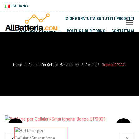
ITALIANO
SPEDIZIONE GRATUITA SU TUTTI I PRODOTTI
SPEDIZIONI E PAGAMENTI
POLITICA DI RITORNO
CONTATTACI
Home
Batterie Per Cellulari/Smartphone
Benco
Batteria BP0001
/
/
/
Sale
-20%