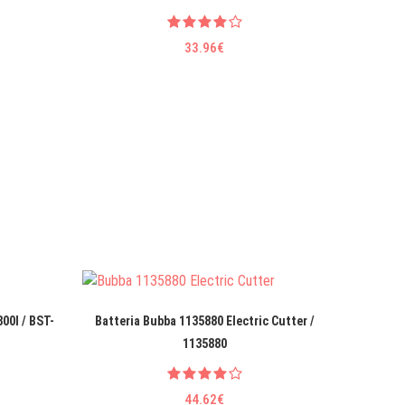
33.96€
00I / BST-
Batteria Bubba 1135880 Electric Cutter /
Batteria
1135880
44.62€