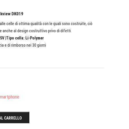
ackview DK019
lle celle di ottima qualità con le quali sono costruite, ciò
e anche al design costruttivo privo di difetti.
5V |Tipo cella: Li-Polymer
ia e di rimborso nei 30 giorni
/Smartphone
AL CARRELLO