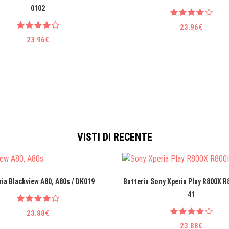
0102
23.96€
23.96€
VISTI DI RECENTE
ria Blackview A80, A80s / DK019
Batteria Sony Xperia Play R800X R8
41
23.88€
23.88€