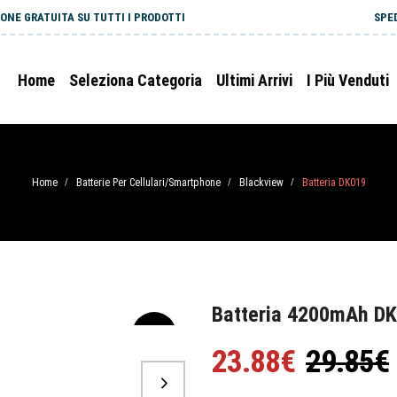
ONE GRATUITA SU TUTTI I PRODOTTI
SPE
Home
Seleziona Categoria
Ultimi Arrivi
I Più Venduti
Home
Batterie Per Cellulari/Smartphone
Blackview
Batteria DK019
/
/
/
Batteria 4200mAh DK
-20%
23.88€
29.85€