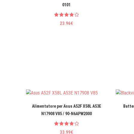
0101
23.96€
Alimentatore per Asus A52F X58L A53E
Batte
N17908 V85 / 90-N6APW2000
33.99€