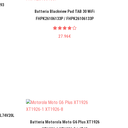
393
Batteria Blackview Pad TAB 30 WiFi
Batter
FHPK26106133P / FHPK26106133P
M
27.96€
BL74V20L
Batteria Motorola Moto G6 Plus XT1926