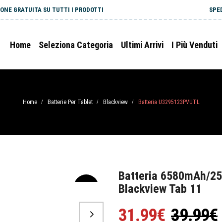
ONE GRATUITA SU TUTTI I PRODOTTI
SPE
Home
Seleziona Categoria
Ultimi Arrivi
I Più Venduti
Home
Batterie Per Tablet
Blackview
Batteria U3295123PVUTL
/
/
/
Batteria 6580mAh/2
Blackview Tab 11
-20%
31.99€
39.99€