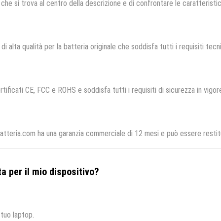
che si trova al centro della descrizione e di confrontare le caratteristich
i alta qualità per la batteria originale che soddisfa tutti i requisiti tecni
tificati CE, FCC e ROHS e soddisfa tutti i requisiti di sicurezza in vigor
batteria.com ha una garanzia commerciale di 12 mesi e può essere restitu
a per il mio dispositivo?
 tuo laptop.