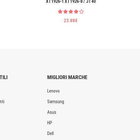
XT1926-1 XT1926-8 / JT40
23.88€
TILI
MIGLIORI MARCHE
Lenovo
nti
Samsung
Asus
HP
Dell