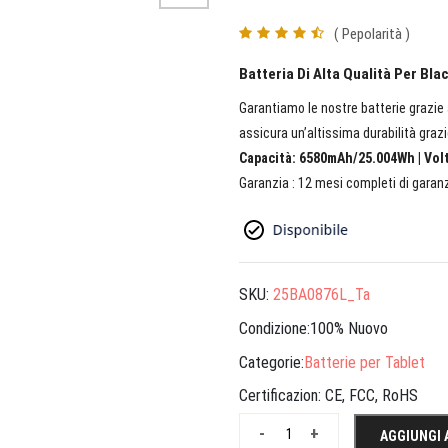
( Pepolarità )
Batteria Di Alta Qualità Per B
Garantiamo le nostre batterie grazie a
assicura un’altissima durabilità grazi
Capacità: 6580mAh/25.004Wh | Volta
Garanzia : 12 mesi completi di garanz
SKU:
25BA0876L_Ta
Condizione:100% Nuovo
Categorie:
Batterie per Tablet
Certificazion:
CE, FCC, RoHS
-
+
AGGIUNGI 