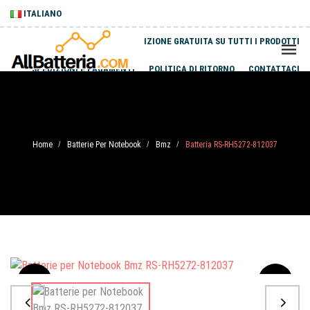
ITALIANO
SPEDIZIONE GRATUITA SU TUTTI I PRODOTTI
SPEDIZIONI E PAGAMENTI
POLITICA DI RITORNO
CONTATTACI
Home
Batterie Per Notebook
Bmz
Batteria RS-RH5272-812037
/
/
/
Sale
-20%