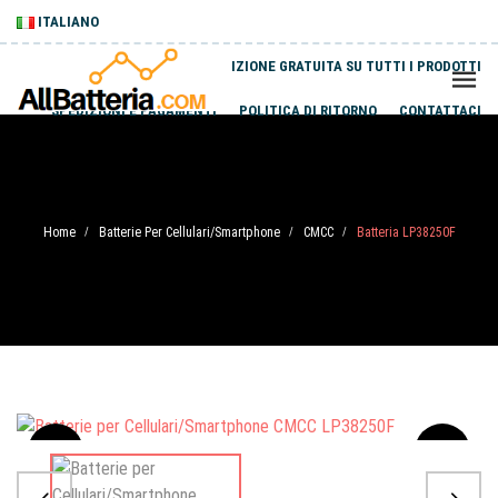
ITALIANO
SPEDIZIONE GRATUITA SU TUTTI I PRODOTTI
SPEDIZIONI E PAGAMENTI
POLITICA DI RITORNO
CONTATTACI
Home
Batterie Per Cellulari/Smartphone
CMCC
Batteria LP38250F
/
/
/
Sale
-20%