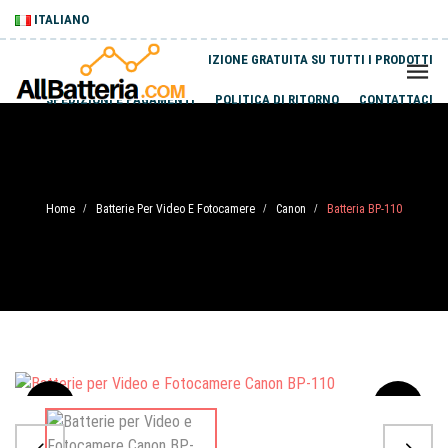
ITALIANO
SPEDIZIONE GRATUITA SU TUTTI I PRODOTTI
SPEDIZIONI E PAGAMENTI
POLITICA DI RITORNO
CONTATTACI
Home
Batterie Per Video E Fotocamere
Canon
Batteria BP-110
/
/
/
Sale
-20%