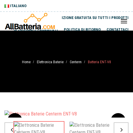
ITALIANO
SPEDIZIONE GRATUITA SU TUTTI I PRODOTTI
SPEDIZIONI E PAGAMENTI
POLITICA DI RITORNO
CONTATTACI
Home
Elettronica Baterie
Centerm
Batteria ENT-V8
/
/
/
Sale
-20%