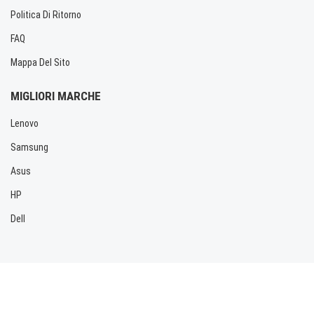
Politica Di Ritorno
FAQ
Mappa Del Sito
MIGLIORI MARCHE
Lenovo
Samsung
Asus
HP
Dell
Copyright © 2026 Allbatteria.com. Tutti i diritti riservati.