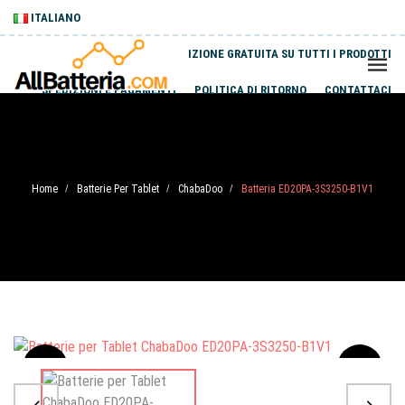
ITALIANO
SPEDIZIONE GRATUITA SU TUTTI I PRODOTTI
SPEDIZIONI E PAGAMENTI
POLITICA DI RITORNO
CONTATTACI
Home
Batterie Per Tablet
ChabaDoo
Batteria ED20PA-3S3250-B1V1
/
/
/
Sale
-20%