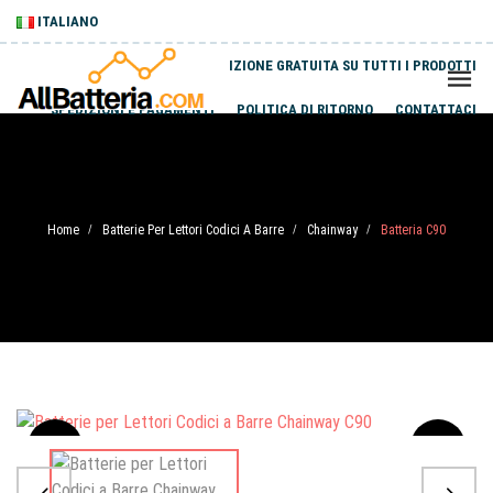
ITALIANO
SPEDIZIONE GRATUITA SU TUTTI I PRODOTTI
SPEDIZIONI E PAGAMENTI
POLITICA DI RITORNO
CONTATTACI
Home
Batterie Per Lettori Codici A Barre
Chainway
Batteria C90
/
/
/
Sale
-20%