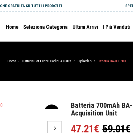
ONE GRATUITA SU TUTTI I PRODOTTI
SPE
Home
Seleziona Categoria
Ultimi Arrivi
I Più Venduti
Home
Batterie Per Lettori Codici A Barre
Cipherlab
Batteria BA-000700
/
/
/
Batteria 700mAh BA-
Acquisition Unit
-20%
47.21€
59.01€