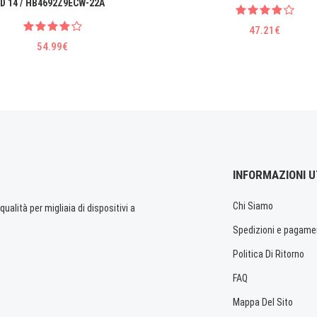
D 14 / HB4692Z9ECW-22A
47.21€
54.99€
INFORMAZIONI U
Chi Siamo
ualità per migliaia di dispositivi a
Spedizioni e pagame
Politica Di Ritorno
FAQ
Mappa Del Sito