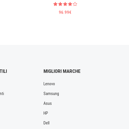
EL10 Li-
96.99€
TILI
MIGLIORI MARCHE
Lenovo
nti
Samsung
Asus
HP
Dell