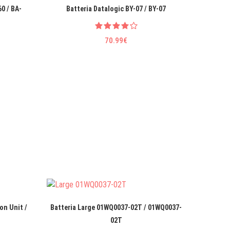
0 / BA-
Batteria Datalogic BY-07 / BY-07
Batter
70.99€
on Unit /
Batteria Large 01WQ0037-02T / 01WQ0037-
Batter
02T