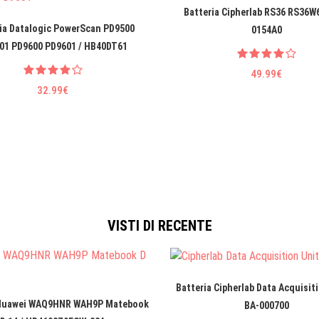
Batteria Cipherlab RS36 RS36W6
ia Datalogic PowerScan PD9500
0154A0
01 PD9600 PD9601 / HB40DT61
49.99€
32.99€
VISTI DI RECENTE
Batteria Cipherlab Data Acquisiti
 Huawei WAQ9HNR WAH9P Matebook
BA-000700