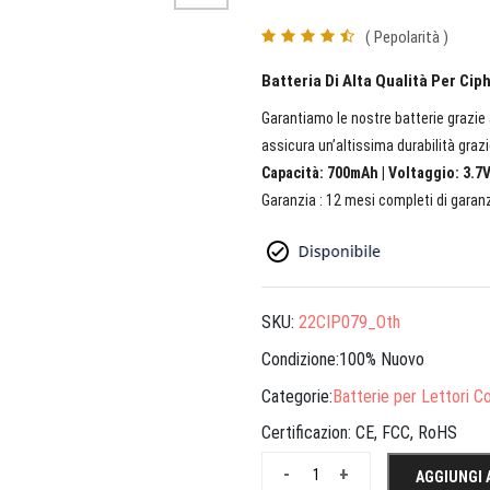
( Pepolarità )
Batteria Di Alta Qualità Per Ci
Garantiamo le nostre batterie grazie a
assicura un’altissima durabilità grazi
Capacità: 700mAh | Voltaggio: 3.7V
Garanzia : 12 mesi completi di garanz
SKU:
22CIP079_Oth
Condizione:100% Nuovo
Categorie:
Batterie per Lettori Co
Certificazion:
CE, FCC, RoHS
-
+
AGGIUNGI 