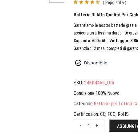
( Pepolarità )
Batteria Di Alta Qualità Per Ci
Garantiamo le nostre batterie grazie a
assicura un’altissima durabilità grazi
Capacità: 600mAh | Voltaggio: 3.85
Garanzia : 12 mesi completi di garanz
SKU:
24KK44A5_Oth
Condizione:100% Nuovo
Categorie:
Batterie per Lettori Co
Certificazion:
CE, FCC, RoHS
-
+
AGGIUNGI 