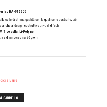
pherlab BA-016600
lle celle di ottima qualità con le quali sono costruite, ciò
e anche al design costruttivo privo di difetti.
V |Tipo cella: Li-Polymer
ia e di rimborso nei 30 giorni
dici a Barre
AL CARRELLO