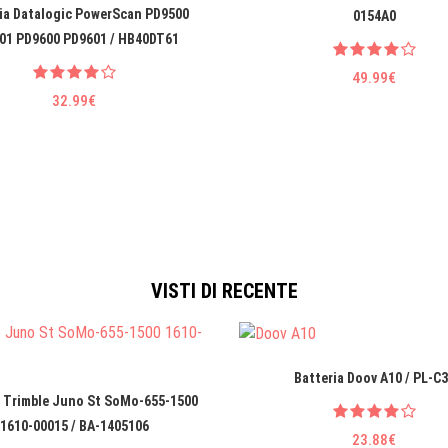
ia Datalogic PowerScan PD9500
0154A0
01 PD9600 PD9601 / HB40DT61
49.99€
32.99€
VISTI DI RECENTE
Batteria Doov A10 / PL-C
a Trimble Juno St SoMo-655-1500
1610-00015 / BA-1405106
23.88€