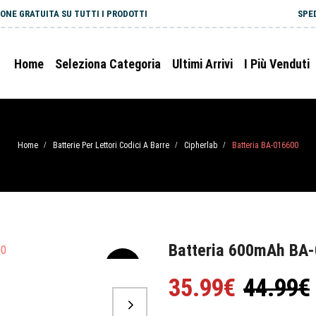
ONE GRATUITA SU TUTTI I PRODOTTI
SPE
Home
Seleziona Categoria
Ultimi Arrivi
I Più Venduti
Home
Batterie Per Lettori Codici A Barre
Cipherlab
Batteria BA-016600
/
/
/
Batteria 600mAh BA-
-20%
35.99€
44.99€