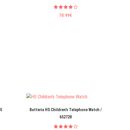
70.99€
35
Batteria HS Children's Telephone Watch /
Batteria
652728