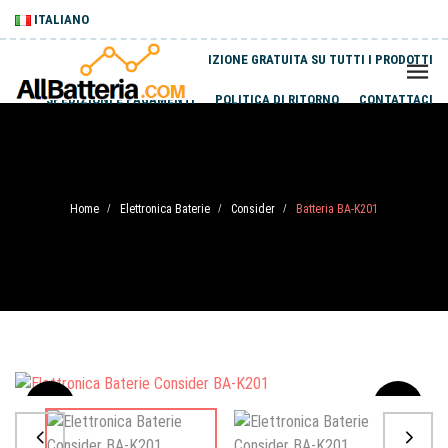
ITALIANO
SPEDIZIONE GRATUITA SU TUTTI I PRODOTTI
SPEDIZIONI E PAGAMENTI
POLITICA DI RITORNO
CONTATTACI
Home
Elettronica Baterie
Consider
Batteria BA-K201
/
/
/
Sale
-20%