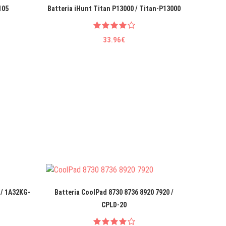
105
Batteria iHunt Titan P13000 / Titan-P13000
33.96€
/ 1A32KG-
Batteria CoolPad 8730 8736 8920 7920 /
Batter
CPLD-20