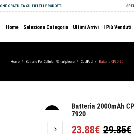
ONE GRATUITA SU TUTTI I PRODOTTI
SPE
Home
Seleziona Categoria
Ultimi Arrivi
I Più Venduti
Home
Batterie Per Cellulari/Smartphone
CoolPad
Batteria CPLD-20
/
/
/
Batteria 2000mAh CP
7920
-20%
23.88€
29.85€