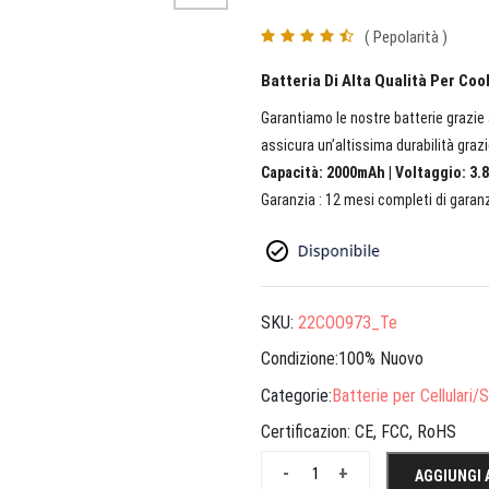
( Pepolarità )
Batteria Di Alta Qualità Per Co
Garantiamo le nostre batterie grazie a
assicura un’altissima durabilità grazi
Capacità: 2000mAh | Voltaggio: 3.8
Garanzia : 12 mesi completi di garanz
SKU:
22COO973_Te
Condizione:100% Nuovo
Categorie:
Batterie per Cellulari
Certificazion:
CE, FCC, RoHS
-
+
AGGIUNGI 