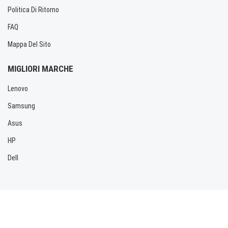
Politica Di Ritorno
FAQ
Mappa Del Sito
MIGLIORI MARCHE
Lenovo
Samsung
Asus
HP
Dell
Copyright © 2026 Allbatteria.com. Tutti i diritti riservati.