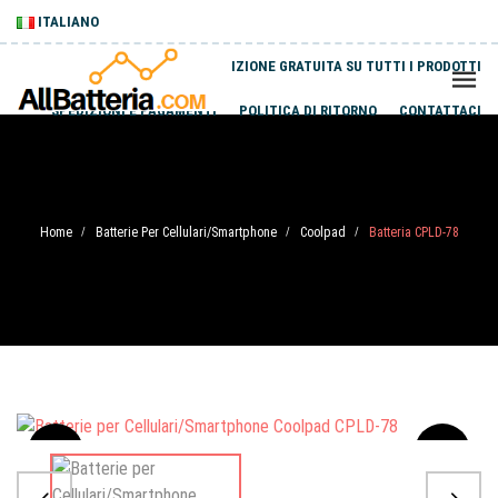
ITALIANO
SPEDIZIONE GRATUITA SU TUTTI I PRODOTTI
SPEDIZIONI E PAGAMENTI
POLITICA DI RITORNO
CONTATTACI
Home
Batterie Per Cellulari/Smartphone
Coolpad
Batteria CPLD-78
/
/
/
Sale
-20%