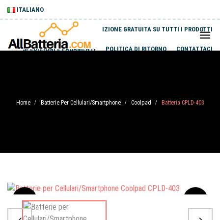
ITALIANO
SPEDIZIONE GRATUITA SU TUTTI I PRODOTTI
SPEDIZIONI E PAGAMENTI
POLITICA DI RITORNO
CONTATTACI
Home
Batterie Per Cellulari/Smartphone
Coolpad
Batteria CPLD-403
/
/
/
Sale
-20%