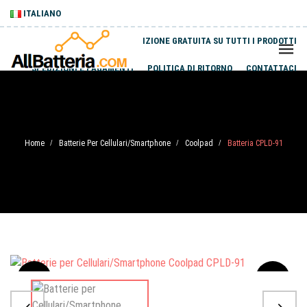
ITALIANO
SPEDIZIONE GRATUITA SU TUTTI I PRODOTTI
SPEDIZIONI E PAGAMENTI
POLITICA DI RITORNO
CONTATTACI
Home
Batterie Per Cellulari/Smartphone
Coolpad
Batteria CPLD-91
/
/
/
Sale
-20%