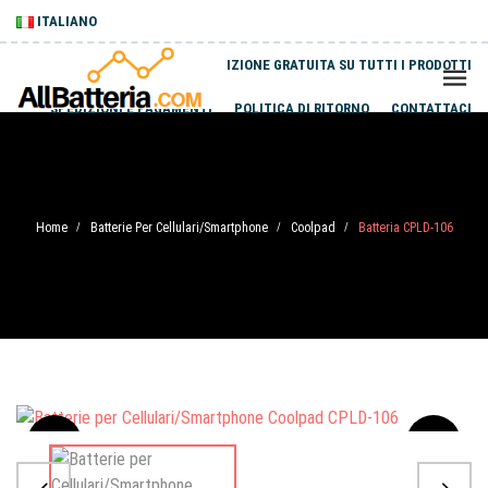
ITALIANO
SPEDIZIONE GRATUITA SU TUTTI I PRODOTTI
SPEDIZIONI E PAGAMENTI
POLITICA DI RITORNO
CONTATTACI
Home
Batterie Per Cellulari/Smartphone
Coolpad
Batteria CPLD-106
/
/
/
Sale
-20%